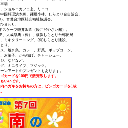
車場
、ジョルニカフェ玄、リココ
理浜木綿、麺屋小林、しらとり台自治会、
青葉台地区社会福祉協議会、
まわり、
ケープ軽井沢園（軽井沢やさい館）。
ア、大成祭典（株）、横浜しらとり台郵便局、
クリーニング、(有)しらとり建設、
とり。
ス、焼き鳥、カレー、野菜、ポップコーン、
子、から揚げ、チャーシュー、
、などなど。
グ、ミニライブ、マジック。
ートのプレゼントもあります。
ゴカードを100円で販売致します。
いです。
をお持ちの方は、ビンゴカードを1枚
。