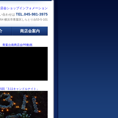
商店会ショップインフォメーション
TEL.045-981-3975
い合わせは
0054 横浜市青葉区しらとり台53-5-101
介
商店会案内
青葉台南商店会PR動画
15回「3.11キャンドルナイト」