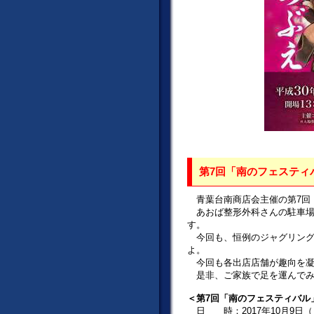
第7回「南のフェスティ
青葉台南商店会主催の第7回
あおば整形外科さんの駐車場
す。
今回も、恒例のジャグリング
よ。
今回も各出店店舗が趣向を凝
是非、ご家族で足を運んでみ
＜第7回「南のフェスティバル
日 時：2017年10月9日（