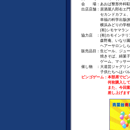
会 場：あおば整形外科駐
出店店舗：居酒屋八郎右エ門
セカンドカフェ、中国料
幸福の科学出版(株)、
横浜みどりの学校ひ
(有)シモヤマランドス
協力店 ：(有)カモインテリ
森野庵、いなり園、ミキ
ヘアーサロンしら
販売品目：生ビール、ジュー
焼きそば、綿菓子、お菓
ゲーム、マッサージ
催し物 ：大道芸ジャグリン
子供たちへはバルーンア
ビンゴゲーム：本部席でビン
何枚購入してもい
また、今回案内ハガキ
差し上げます