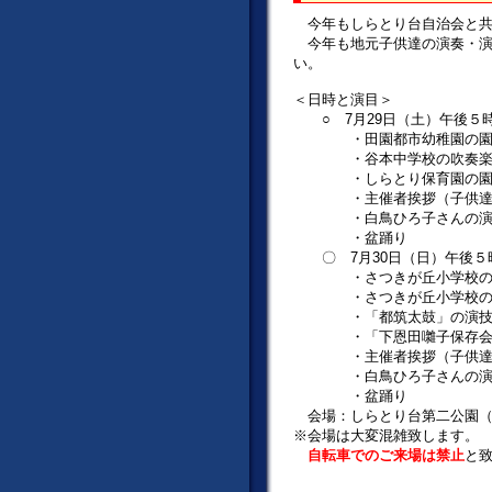
今年もしらとり台自治会と共
今年も地元子供達の演奏・演
い。
＜日時と演目＞
○ 7月29日（土）午後５時
・田園都市幼稚園の園児
・谷本中学校の吹奏楽部
・しらとり保育園の園児
・主催者挨拶（子供達へ
・白鳥ひろ子さんの演
・盆踊り
〇 7月30日（日）午後５時
・さつきが丘小学校の６年
・さつきが丘小学校の「
・「都筑太鼓」の演
・「下恩田囃子保存会
・主催者挨拶（子供達へ
・白鳥ひろ子さんの演
・盆踊り
会場：しらとり台第二公園（
※会場は大変混雑致します。
自転車でのご来場は禁止
と