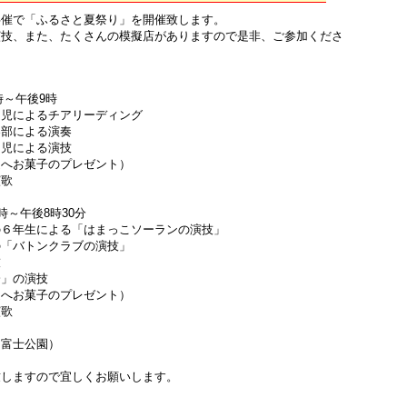
催で「ふるさと夏祭り」を開催致します。
技、また、たくさんの模擬店がありますので是非、ご参加くださ
～午後9時
によるチアリーディング
による演奏
による演技
お菓子のプレゼント）
歌
～午後8時30分
生による「はまっこソーランの演技」
バトンクラブの演技」
技
」の演技
お菓子のプレゼント）
歌
富士公園）
致しますので宜しくお願いします。