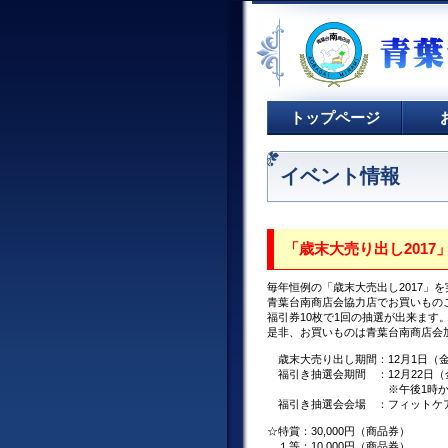
トップページ
イベント情報
「歳末大売り出し2017
毎年恒例の「歳末大売出し2017」
青葉台南商店会協力店でお買いもの
福引券10枚で1回の抽選が出来ます
是非、お買いものは青葉台南商店会
歳末大売り出し期間：12月1日（金
福引き抽選会期間 ：12月22日（
※午後1時から5
福引き抽選会会場 ：フィットケ
☆特賞：30,000円（商品券）
１等：10,000円（商品券）