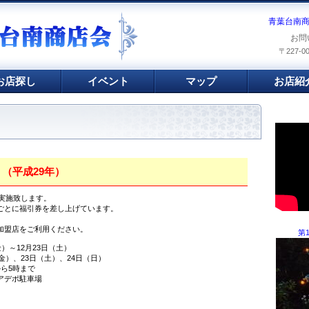
青葉台南
お問
〒227-
お店探し
イベント
マップ
お店紹
」（平成29年）
を実施致します。
ごとに福引券を差し上げています。
。
加盟店をご利用ください。
第
）～12月23日（土）
金）、23日（土）、24日（日）
時まで
アデポ駐車場