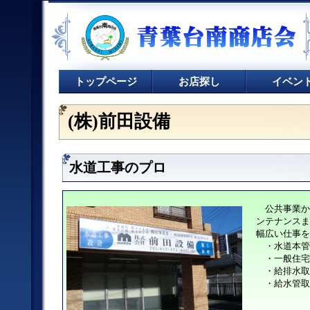
トップページ
お店探し
イベン
(株)前田設備
水道工事のプロ
公共事業か
ンテナンスま
幅広い仕事を
・水道本管
・一般住宅
・給排水取
・給水管取