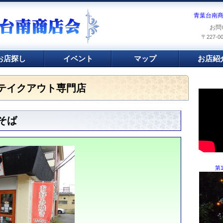
青葉台南
お問
〒227-
お店探し
イベント
マップ
お店紹
テイクアウト専門店
そば
第