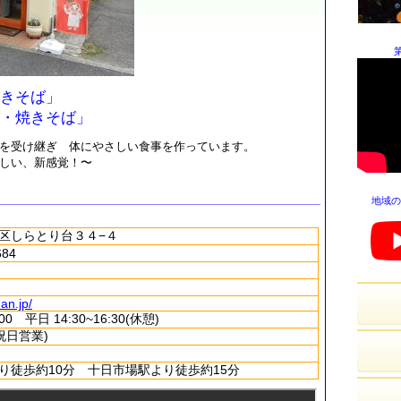
きそば」
・焼きそば」
を受け継ぎ 体にやさしい食事を作っています。
しい、新感覚！〜
地域の
区しらとり台３４−４
684
an.jp/
:00 平日 14:30~16:30(休憩)
祝日営業)
り徒歩約10分 十日市場駅より徒歩約15分