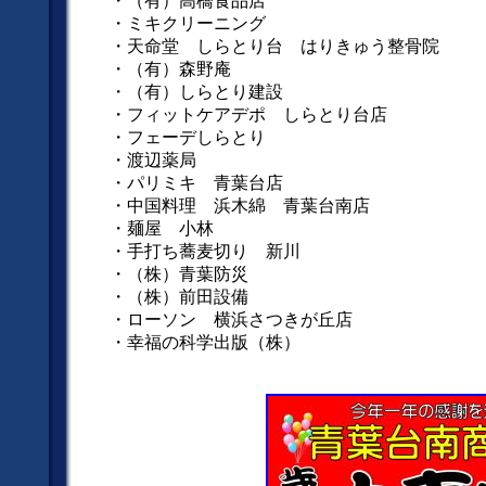
・（有）高橋食品店
・ミキクリーニング
・天命堂 しらとり台 はりきゅう整骨院
・（有）森野庵
・（有）しらとり建設
・フィットケアデポ しらとり台店
・フェーデしらとり
・渡辺薬局
・パリミキ 青葉台店
・中国料理 浜木綿 青葉台南店
・麺屋 小林
・手打ち蕎麦切り 新川
・（株）青葉防災
・（株）前田設備
・ローソン 横浜さつきが丘店
・幸福の科学出版（株）