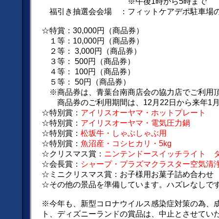
※午後1時から5時まで
福引き抽選会会場 ：フィットケアデポ駐車場
☆特賞：30,000円（商品券）
１等：10,000円（商品券）
２等： 3,000円（商品券）
３等： 500円（商品券）
４等： 100円（商品券）
５等： 50円（商品券）
※商品券は、青葉台南商店会の協力店でご利用
商品券のご利用期間は、12月22日から来年1月
☆特別賞：
アイリスオーヤマ・ホットプレート
☆特別賞：
アイリスオーヤマ・電気圧力鍋
☆特別賞：
松坂牛・しゃぶしゃぶ用
☆特別賞：
魚沼産・コシヒカリ・5kg
☆クリスマス賞：
ニンテンドースイッチライト 
☆会長賞：
シャープ・プラズマクラスター空気清
☆ミニクリスマス賞：お子様用お菓子詰め合わせ
☆その他の景品を準備しています。ハズレなしで
※今年も、新型コロナウイルス感染症対策の為、
ト、ディズニーランドの賞品は、中止とさせてい