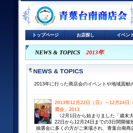
トップページ
お店探し
イベン
NEWS & TOPICS
2013年
NEWS & TOPICS
2013年に行った商店会のイベントや地域貢献
2013年12月22日（日）～12月2
選会」2013
1
2月1日から始まりました「歳末
22日から12月24日までの3日間開
抽選会に多くの方がご来場され、青葉台南商