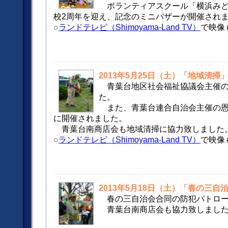
ボランティアスクール「横浜み
校2周年を迎え、記念のミニバザーが開催され
○
ランドテレビ（Shimoyama-Land TV）
で映像
2013年5月25日（土）「地域清掃
青葉台地区社会福祉協議会主催
た。
また、青葉台連合自治会主催の恩
に開催されました。
青葉台南商店会も地域清掃に協力致しました
○
ランドテレビ（Shimoyama-Land TV）
で映像
2013年5月18日（土）「春の三
春の三自治会合同の防犯パトロ
青葉台南商店会も協力致しまし