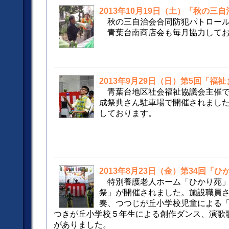
2013年10月19日（土）「秋の
秋の三自治会合同防犯パトロー
青葉台南商店会も毎月協力してお
2013年9月29日（日）第5回「福
青葉台地区社会福祉協議会主催で
成祭典さん駐車場で開催されまし
しております。
2013年8月23日（金）第34回「
特別養護老人ホーム「ひかり苑」
祭」が開催されました。施設職員
奏、つつじが丘小学校児童による
つきが丘小学校５年生による創作ダンス、演歌
がありました。