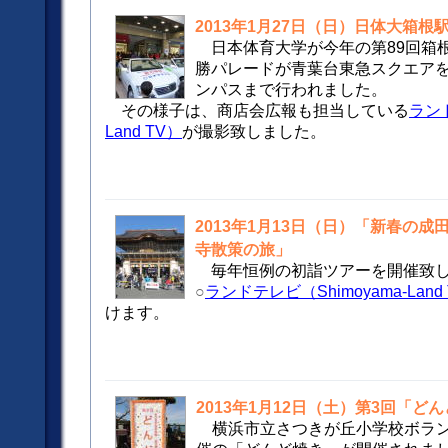
2013年1月27日（日）日体大箱
日本体育大学が今年の第89回箱
勝パレードが青葉台東急スクエア
ンパスまで行われました。
その様子は、商店会広報も担当している
ランド
Land TV）
が撮影致しました。
2013年1月13日（日）「新春の
寺散策の旅」
毎年恒例の初詣ツアーを開催致
○
ランドテレビ（Shimoyama-Land
けます。
2013年1月12日（土）第3回「ど
横浜市立さつきが丘小学校ボラ