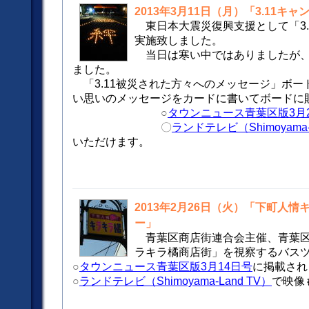
2013年3月11日（月）「3.11キ
東日本大震災復興支援として「3
実施致しました。
当日は寒い中ではありましたが、
ました。
「3.11被災された方々へのメッセージ」ボー
い思いのメッセージをカードに書いてボードに
○
タウンニュース青葉区版3月
〇
ランドテレビ（Shimoyama-
いただけます。
2013年2月26日（火）「下町人
ー」
青葉区商店街連合会主催、青葉
ラキラ橘商店街」を視察するバス
○
タウンニュース青葉区版3月14日号
に掲載され
○
ランドテレビ（Shimoyama-Land TV）
で映像