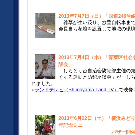
2013年7月7日（日）「国道246
雑草が生い茂り、放置自転車ま
会長自ら花壇を設置して地域の環
2013年7月4日（木）「青葉区社
談会」
しらとり台自治会防犯部主催の第
くする運動と防犯座談会」が、し
れました。
○
ランドテレビ（Shimoyama-Land TV）
で映像
2013年6月22日（土）「横浜み
年記念ミニ
バザー開